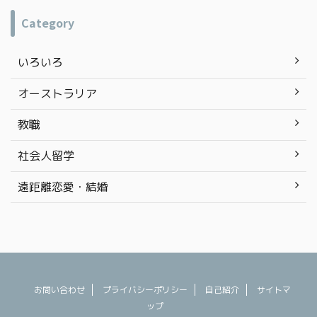
ね。 関連記事はコチラ 【海外渡航50回以上直伝】長
Category
距離フライトを快適で機能的な服装とは！？ 海外渡航
回数、50回オーバーの私が飛行機内を快適に過ごすア
イテムをご紹介していきます。 もくじ ネックピロー 使
いろいろ
っている方が多すぎて、当たり前すぎて！？ 書くか迷
ったのですが、100均や300均で ...
オーストラリア
教職
社会人留学
遠距離恋愛・結婚
お問い合わせ
プライバシーポリシー
自己紹介
サイトマ
ップ