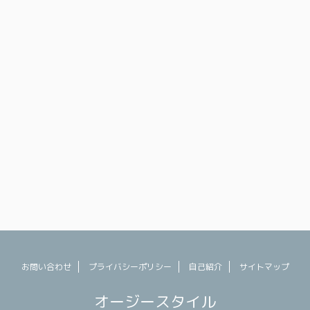
くオススメのお土産
別人の私を救ってくれたのはこの棒でした。む
ます。 セントラル
くみとりまくってください。
表する場所、セント
#adhttps://t.co/KIF5vVTzZo — さわ田@豪州
から観光客まで常に
(@anryu247) July 23, 2023 今回の日本滞在で
トなので、チーズや
一番役に立ったのがコレ。 や ...
なんかも買えます
お問い合わせ
プライバシーポリシー
自己紹介
サイトマップ
オージースタイル