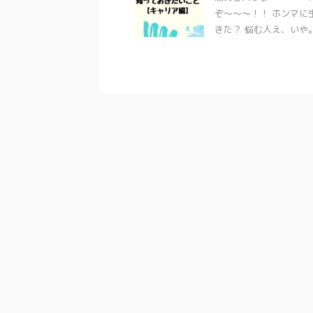
ぞ〜〜〜！！ ホンマに
きた？ 悩む人え、いや。
2022/12/28
ストラリア在住、共働き主婦が2022年
アデレード土産のおすすめ
買ってよかったもの５選
厳選【全世代
ものでオーストラリアに来て、1年が経ち
悩む人アデレードってマイ
。 2022年、アラフォー日本人共働き主
お土産を買ったらいいかわか
買ってよかったものを5つご紹介していき
イナーとは失礼。何度も行
 100%私の目線で、アイテムに統一感ゼ
ころやで。 まあ、悩む人の
ことは先にお断りしておきます。 では、ス
いことはありません。 日本