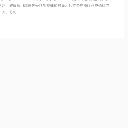
生涯、教員採用試験を受けた校種に教員として身を捧げる覚悟はで
あ、その・・・ ...
2024/1/4
2023/7/29
｜在住者が本気で
日本一時帰国で買ってよかったもの｜オース
OK】
トラリア在住アラフォー主婦
ナーな都市でどんな
オーストラリアから１年半ぶりに日本に帰国。
らない あら、マ
日本で買ってよかったものをシェアしていきま
ったけれど、いいと
す。 マッサージローラースティック｜筋膜ロ
気持ちもわからな
ーラー 日本帰国で買ってよかったものナンバー
語でアデレード情報
ワン
外食多くなって、塩分過多。すっぴんは