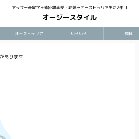
アラサー豪留学→遠距離恋愛・結婚→オーストラリア生活2年目
オージースタイル
オーストラリア
いろいろ
教職
があります