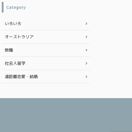
チラ 【海外渡航50回以上直伝】長距離フライト
にオーストラリア
Category
を快適で機能的な服装とは！？ 海外渡航回数、
学、ワーホリ、移
50回オーバーの私が飛行機内を快適に過ごすア
の地を踏む人の参考
イテムをご紹介していきます。 もくじ ネックピ
オーストラリアに絶
いろいろ
ロー 使っている方が多すぎて、当たり前すぎ
焼け止め 特に、オ
て！？ 書くか迷ったのですが、100均や300均
11月から2月の紫
で ...
の強さは赤道直下の国
オーストラリア
教職
社会人留学
遠距離恋愛・結婚