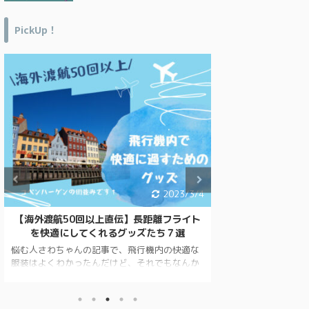
PickUp！
2023/3/4
【海外渡航50回以上直伝】長距離フライト
オーストラリアに
を快適にしてくれるグッズたち７選
老若男女の旅行
悩む人さわちゃんの記事で、飛行機内の快適な
オーストラリアに
服装はよくわかったんだけど、それでもなんか
ませんか？ 在住者
疲れるんだよね。何か他にいい案はない？ 読
なものをご紹介して
んでくれてありがとう！今回は、機内で快適に
は、オーストラリ
過ごせるグッズを紹介するね。 関連記事はコ
しく、 失敗談も含