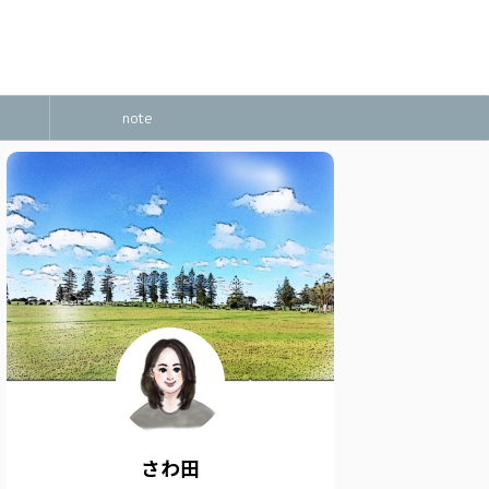
note
さわ田