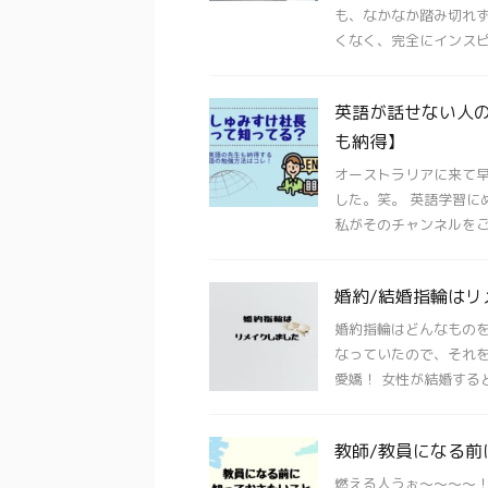
も、なかなか踏み切れず
くなく、完全にインスピレ
英語が話せない人
も納得】
オーストラリアに来て早
した。笑。 英語学習に
私がそのチャンネルをご紹
婚約/結婚指輪は
婚約指輪はどんなもの
なっていたので、そ
愛嬌！ 女性が結婚すると
教師/教員になる
燃える人うぉ〜〜〜〜