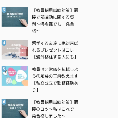
【教員採用試験対策】面
接で部活動に関する質
問〜帰宅部でも一発合
格〜
留学する友達に絶対喜ば
れるプレゼントはコレ！
【海外移住する人にも】
教員は非常識を払拭しよ
う①服装の正解教えます
【私立公立で勤務経験あ
り】
【教員採用試験対策】面
接のコツ〜私はこれで一
発合格しました〜