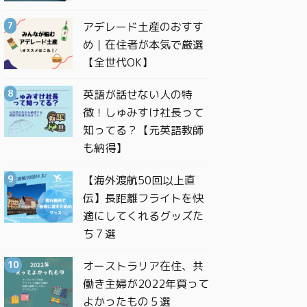
アデレード土産のおすす
め｜在住者が本気で厳選
【全世代OK】
英語が話せない人の特
徴！しゅみすけ社長って
知ってる？【元英語教師
も納得】
【海外渡航50回以上直
伝】長距離フライトを快
適にしてくれるグッズた
ち７選
オーストラリア在住、共
働き主婦が2022年買って
よかったもの５選