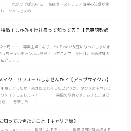
・・・気がつけば30才に！ 私はオーストラリア留学の知識が全
ーションで決め ...
の特徴！しゅみすけ社長って知ってる？【元英語教師
2ヶ月・・・ 専業主婦になり、YouTubeが友達になってしまいま
めっちゃ良いチャンネル発見！ ってことで、今日は元英語教師の
介しま ...
リメイク・リフォームしませんか？【アップサイクル】
を用意しましたか？私は母にもらったピアスが、タンスの肥やしに
れをリメイクしました〜！ 実際の写真です。ムチムチはご
き、一番楽しみ ...
前に知っておきたいこと【キャリア編】
！よっしゃ〜〜〜〜！教師になるぞ〜〜〜！教員採用試験合格する