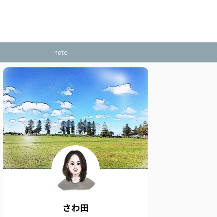
note
さわ田