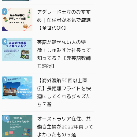
アデレード土産のおすす
め｜在住者が本気で厳選
【全世代OK】
英語が話せない人の特
徴！しゅみすけ社長って
知ってる？【元英語教師
も納得】
【海外渡航50回以上直
伝】長距離フライトを快
適にしてくれるグッズた
ち７選
オーストラリア在住、共
働き主婦が2022年買って
よかったもの５選