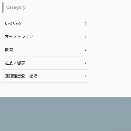
チラ 【海外渡航50回以上直伝】長距離フライト
にオーストラリア
Category
を快適で機能的な服装とは！？ 海外渡航回数、
学、ワーホリ、移
50回オーバーの私が飛行機内を快適に過ごすア
の地を踏む人の参考
イテムをご紹介していきます。 もくじ ネックピ
オーストラリアに絶
いろいろ
ロー 使っている方が多すぎて、当たり前すぎ
焼け止め 特に、オ
て！？ 書くか迷ったのですが、100均や300均
11月から2月の紫
で ...
の強さは赤道直下の国
オーストラリア
教職
社会人留学
遠距離恋愛・結婚