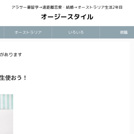
アラサー豪留学→遠距離恋愛・結婚→オーストラリア生活2年目
オージースタイル
オーストラリア
いろいろ
教職
があります
 一生使おう！