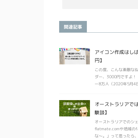
関連記事
アイコン作成はしば
円】
この度、こんな素敵な
ダー、3000円ですよ
ー8万人（2020年5月4日
オーストラリアで
験談】
オーストラリアでのシ
flatmate.comや地
な〜。」って思ったら、や