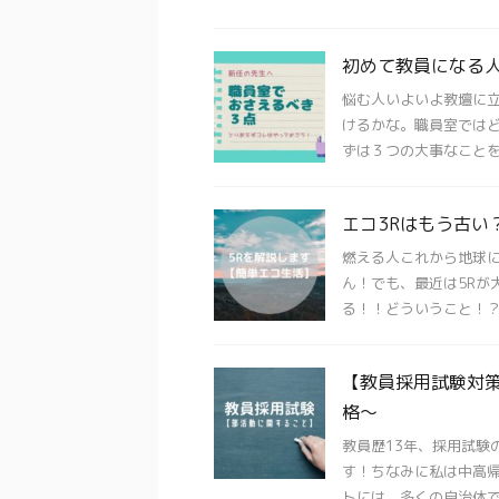
初めて教員になる
悩む人いよいよ教壇に
けるかな。職員室ではど
ずは３つの大事なことを胸
エコ3Rはもう古い
燃える人これから地球に
ん！でも、最近は5Rが
る！！どういうこと！？ 
【教員採用試験対
格〜
教員歴13年、採用試験
す！ちなみに私は中高帰
トには、多くの自治体で部