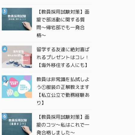
【教員採用試験対策】面
接で部活動に関する質
問〜帰宅部でも一発合
格〜
留学する友達に絶対喜ば
れるプレゼントはコレ！
【海外移住する人にも】
教員は非常識を払拭しよ
う①服装の正解教えます
【私立公立で勤務経験あ
り】
【教員採用試験対策】面
接のコツ〜私はこれで一
発合格しました〜