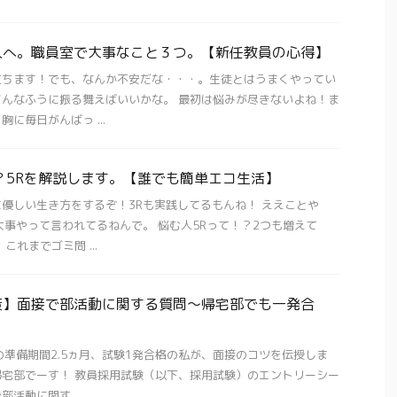
人へ。職員室で大事なこと３つ。【新任教員の心得】
立ちます！でも、なんか不安だな・・・。生徒とはうまくやってい
んなふうに振る舞えばいいかな。 最初は悩みが尽きないよね！ま
に毎日がんばっ ...
？5Rを解説します。【誰でも簡単エコ生活】
優しい生き方をするぞ！3Rも実践してるもんね！ ええことや
大事やって言われてるねんで。 悩む人5Rって！？2つも増えて
これまでゴミ問 ...
策】面接で部活動に関する質問〜帰宅部でも一発合
の準備期間2.5ヵ月、試験1発合格の私が、面接のコツを伝授しま
宅部でーす！ 教員採用試験（以下、採用試験）のエントリーシー
活動に関す ...