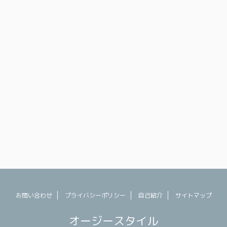
くオススメのお土産
別人の私を救ってくれたのはこの棒でした。む
ます。 セントラル
くみとりまくってください。
表する場所、セント
#adhttps://t.co/KIF5vVTzZo — さわ田@豪州
から観光客まで常に
(@anryu247) July 23, 2023 今回の日本滞在で
トなので、チーズや
一番役に立ったのがコレ。 や ...
なんかも買えます
お問い合わせ
プライバシーポリシー
自己紹介
サイトマップ
オージースタイル