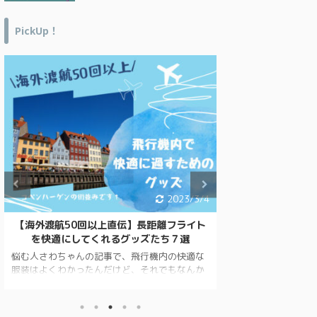
PickUp！
2023/3/4
【海外渡航50回以上直伝】長距離フライト
オーストラリアに
を快適にしてくれるグッズたち７選
老若男女の旅行
悩む人さわちゃんの記事で、飛行機内の快適な
オーストラリアに
服装はよくわかったんだけど、それでもなんか
ませんか？ 在住者
疲れるんだよね。何か他にいい案はない？ 読
なものをご紹介して
んでくれてありがとう！今回は、機内で快適に
は、オーストラリ
過ごせるグッズを紹介するね。 関連記事はコ
しく、 失敗談も含