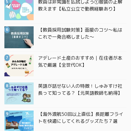
教員は非常識を払拭しよう①服装の正解
教えます【私立公立で勤務経験あり】
【教員採用試験対策】面接のコツ〜私は
これで一発合格しました〜
アデレード土産のおすすめ｜在住者が本
気で厳選【全世代OK】
英語が話せない人の特徴！しゅみすけ社
長って知ってる？【元英語教師も納得】
【海外渡航50回以上直伝】長距離フライ
トを快適にしてくれるグッズたち７選