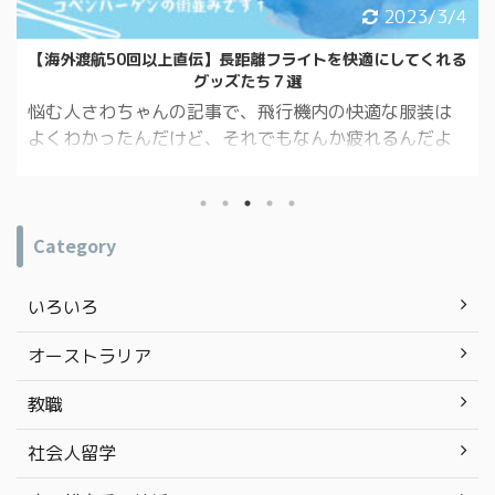
2023/3/4
【海外渡航50回以上直伝】長距離フライトを快適にしてくれる
グッズたち７選
悩む人さわちゃんの記事で、飛行機内の快適な服装は
よくわかったんだけど、それでもなんか疲れるんだよ
ね。何か他にいい案はない？ 読んでくれてありがと
う！今回は、機内で快適に過ごせるグッズを紹介する
ね。 関連記事はコチラ 【海外渡航50回以上直伝】長
Category
距離フライトを快適で機能的な服装とは！？ 海外渡航
回数、50回オーバーの私が飛行機内を快適に過ごすア
イテムをご紹介していきます。 もくじ ネックピロー 使
いろいろ
っている方が多すぎて、当たり前すぎて！？ 書くか迷
ったのですが、100均や300均で ...
オーストラリア
教職
社会人留学