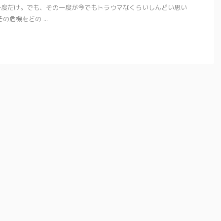
一度だけ。でも、その一度が今でもトラウマなくらいしんどい思い
危機をどの ...
2024/1/4
2023/7/29
｜在住者が本気で
日本一時帰国で買ってよかったもの｜オース
OK】
トラリア在住アラフォー主婦
ナーな都市でどんな
オーストラリアから１年半ぶりに日本に帰国。
らない あら、マ
日本で買ってよかったものをシェアしていきま
ったけれど、いいと
す。 マッサージローラースティック｜筋膜ロ
気持ちもわからな
ーラー 日本帰国で買ってよかったものナンバー
語でアデレード情報
ワン
外食多くなって、塩分過多。すっぴんは