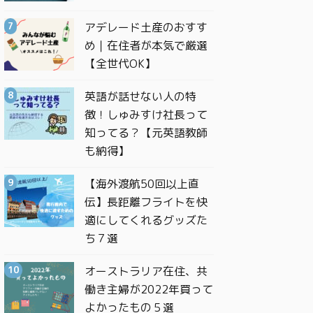
アデレード土産のおすす
め｜在住者が本気で厳選
【全世代OK】
英語が話せない人の特
徴！しゅみすけ社長って
知ってる？【元英語教師
も納得】
【海外渡航50回以上直
伝】長距離フライトを快
適にしてくれるグッズた
ち７選
オーストラリア在住、共
働き主婦が2022年買って
よかったもの５選