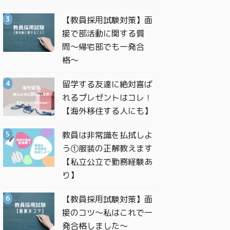
【教員採用試験対策】面
接で部活動に関する質
問〜帰宅部でも一発合
格〜
留学する友達に絶対喜ば
れるプレゼントはコレ！
【海外移住する人にも】
教員は非常識を払拭しよ
う①服装の正解教えます
【私立公立で勤務経験あ
り】
【教員採用試験対策】面
接のコツ〜私はこれで一
発合格しました〜