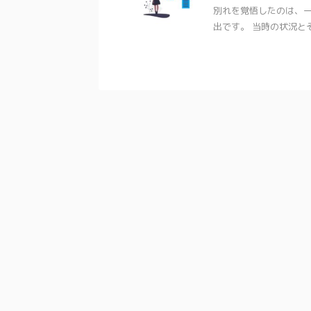
別れを覚悟したのは、
出です。 当時の状況とその
2022/12/28
ストラリア在住、共働き主婦が2022年
アデレード土産のおすすめ
買ってよかったもの５選
厳選【全世代
ものでオーストラリアに来て、1年が経ち
悩む人アデレードってマイ
。 2022年、アラフォー日本人共働き主
お土産を買ったらいいかわか
買ってよかったものを5つご紹介していき
イナーとは失礼。何度も行
 100%私の目線で、アイテムに統一感ゼ
ころやで。 まあ、悩む人の
ことは先にお断りしておきます。 では、ス
いことはありません。 日本