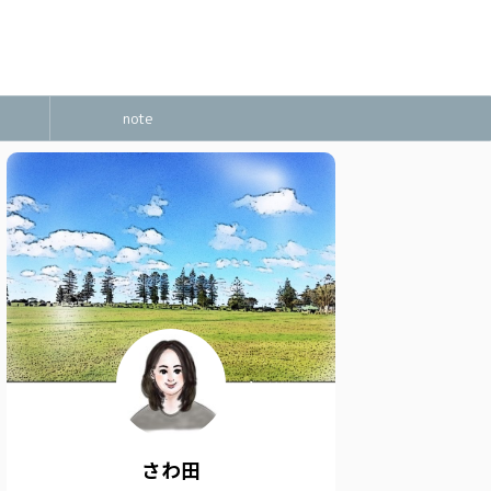
note
さわ田