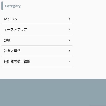
チラ 【海外渡航50回以上直伝】長距離フライト
にオーストラリア
Category
を快適で機能的な服装とは！？ 海外渡航回数、
学、ワーホリ、移
50回オーバーの私が飛行機内を快適に過ごすア
の地を踏む人の参考
イテムをご紹介していきます。 もくじ ネックピ
オーストラリアに絶
いろいろ
ロー 使っている方が多すぎて、当たり前すぎ
焼け止め 特に、オ
て！？ 書くか迷ったのですが、100均や300均
11月から2月の紫
で ...
の強さは赤道直下の国
オーストラリア
教職
社会人留学
遠距離恋愛・結婚