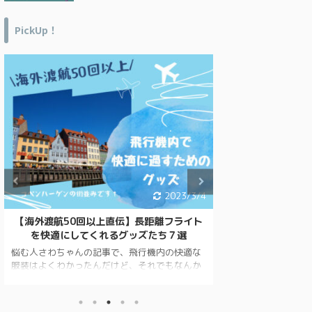
PickUp！
2023/3/4
【海外渡航50回以上直伝】長距離フライト
オーストラリアに
を快適にしてくれるグッズたち７選
老若男女の旅行
悩む人さわちゃんの記事で、飛行機内の快適な
オーストラリアに
服装はよくわかったんだけど、それでもなんか
ませんか？ 在住者
疲れるんだよね。何か他にいい案はない？ 読
なものをご紹介して
んでくれてありがとう！今回は、機内で快適に
は、オーストラリ
過ごせるグッズを紹介するね。 関連記事はコ
しく、 失敗談も含