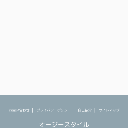
くオススメのお土産
別人の私を救ってくれたのはこの棒でした。む
ます。 セントラル
くみとりまくってください。
表する場所、セント
#adhttps://t.co/KIF5vVTzZo — さわ田@豪州
から観光客まで常に
(@anryu247) July 23, 2023 今回の日本滞在で
トなので、チーズや
一番役に立ったのがコレ。 や ...
なんかも買えます
お問い合わせ
プライバシーポリシー
自己紹介
サイトマップ
オージースタイル