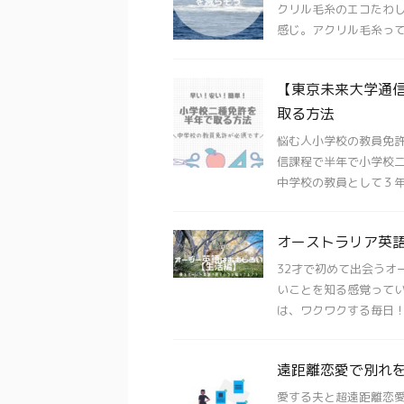
クリル毛糸のエコたわし
感じ。アクリル毛糸ってエ
【東京未来大学通
取る方法
悩む人小学校の教員免許
信課程で半年で小学校二
中学校の教員として３年以
オーストラリア英
32才で初めて出会うオー
いことを知る感覚ってい
は、ワクワクする毎日！オ 
遠距離恋愛で別れ
愛する夫と超遠距離恋愛